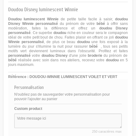
Doudou Disney luminescent Winnie
Doudou luminescent Winnie
de petite taille facile à saisir,
doudou
Disney Winnie
personnalisé
du prénom de votre
bébé
à offrir sans
modération, faites la différence et offrez un
doudou Disney
personnalisé
. Ce superbe
doudou
riche en couleur sera le compagnon
idéal de votre petit bout de chou. Faites plaisir en offrant ce joli
doudou
Winnie personnalisé
, de plus ce beau
doudou
une fois exposé à la
lumière du jour s'illumine la nuit pour rassurer
bébé
, tous ses petits
motifs vert deviennent lumineux dans l'obscurité. Profitez et faites
personnalisé
votre
doudou Disney
d'une jolie
broderie
du prénom de
bébé
réalisée avec soin dans nos ateliers, recevez votre
doudou
en 5
jours maximum.
Référence :
DOUDOU-WINNIE LUMINESCENT VOILET ET VERT
Personnalisation
N'oubliez pas de sauvegarder votre personnalisation pour
pouvoir l'ajouter au panier
Custom product
250 caractères max