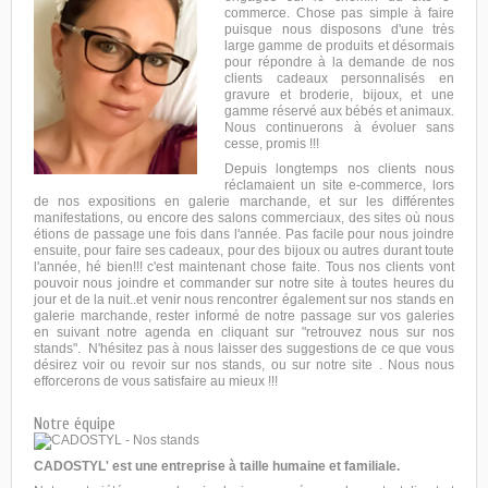
commerce. Chose pas simple à faire
puisque nous disposons d'une très
large gamme de produits et désormais
pour répondre à la demande de nos
clients cadeaux personnalisés en
gravure et broderie, bijoux, et une
gamme réservé aux bébés et animaux.
Nous continuerons à évoluer sans
cesse, promis !!!
Depuis longtemps nos clients nous
réclamaient un site e-commerce, lors
de nos expositions en galerie marchande, et sur les différentes
manifestations, ou encore des salons commerciaux, des sites où nous
étions de passage une fois dans l'année. Pas facile pour nous joindre
ensuite, pour faire ses cadeaux, pour des bijoux ou autres durant toute
l'année, hé bien!!! c'est maintenant chose faite. Tous nos clients vont
pouvoir nous joindre et commander sur notre site à toutes heures du
jour et de la nuit..et venir nous rencontrer également sur nos stands en
galerie marchande, rester informé de notre passage sur vos galeries
en suivant notre agenda en cliquant sur "retrouvez nous sur nos
stands". N'hésitez pas à nous laisser des suggestions de ce que vous
désirez voir ou revoir sur nos stands, ou sur notre site . Nous nous
efforcerons de vous satisfaire au mieux !!!
Notre équipe
CADOSTYL' est une entreprise à taille humaine et familiale.