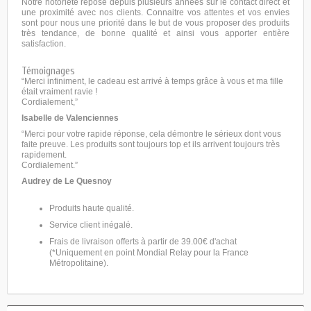
Notre notoriété repose depuis plusieurs années sur le contact direct et
une proximité avec nos clients. Connaitre vos attentes et vos envies
sont pour nous une priorité dans le but de vous proposer des produits
très tendance, de bonne qualité et ainsi vous apporter entière
satisfaction.
Témoignages
“
Merci infiniment, le cadeau est arrivé à temps grâce à vous et ma fille
était vraiment ravie !
Cordialement,
”
Isabelle de Valenciennes
“
Merci pour votre rapide réponse, cela démontre le sérieux dont vous
faite preuve. Les produits sont toujours top et ils arrivent toujours très
rapidement.
Cordialement.
”
Audrey de Le Quesnoy
Produits haute qualité.
Service client inégalé.
Frais de livraison offerts à partir de 39.00€ d'achat
(*Uniquement en point Mondial Relay pour la France
Métropolitaine).