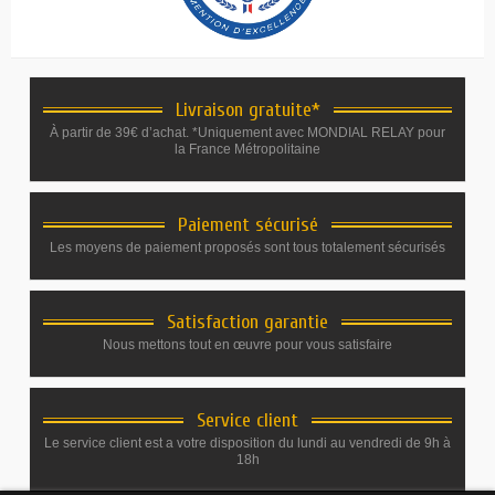
Livraison gratuite*
À partir de 39€ d’achat. *Uniquement avec MONDIAL RELAY pour
la France Métropolitaine
Paiement sécurisé
Les moyens de paiement proposés sont tous totalement sécurisés
Satisfaction garantie
Nous mettons tout en œuvre pour vous satisfaire
Service client
Le service client est a votre disposition du lundi au vendredi de 9h à
18h