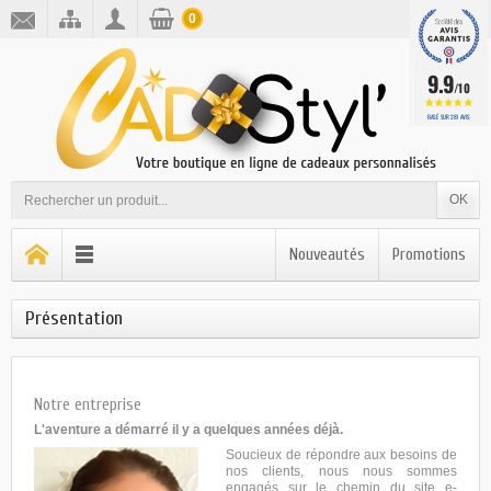
0
9.9
/10
BASÉ SUR 281 AVIS
OK
Nouveautés
Promotions
Présentation
Notre entreprise
L'aventure a démarré il y a quelques années déjà.
Soucieux de répondre aux besoins de
nos clients, nous nous sommes
engagés sur le chemin du site e-