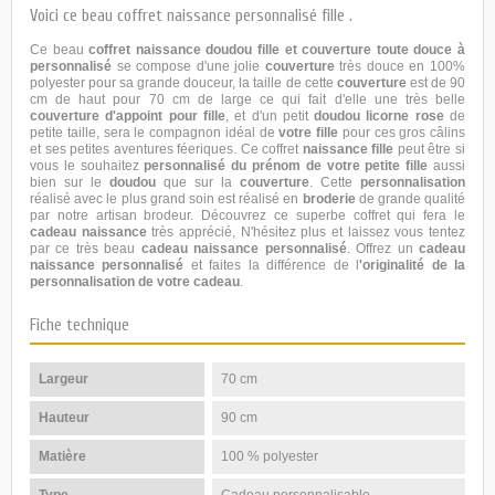
Voici ce beau coffret naissance personnalisé fille .
Ce beau
coffret naissance doudou fille et couverture toute douce à
personnalisé
se compose d'une jolie
couverture
très douce en 100%
polyester pour sa grande douceur, la taille de cette
couverture
est de 90
cm de haut pour 70 cm de large ce qui fait d'elle une très belle
couverture d'appoint pour fille
, et d'un petit
doudou licorne rose
de
petite taille, sera le compagnon idéal de
votre fille
pour ces gros câlins
et ses petites aventures féeriques. Ce coffret
naissance
fille
peut être si
vous le souhaitez
personnalisé du prénom de votre petite fille
aussi
bien sur le
doudou
que sur la
couverture
. Cette
personnalisation
réalisé avec le plus grand soin est réalisé en
broderie
de grande qualité
par notre artisan brodeur. Découvrez ce superbe coffret qui fera le
cadeau
naissance
très apprécié, N'hésitez plus et laissez vous tentez
par ce très beau
cadeau naissance personnalisé
. Offrez un
cadeau
naissance
personnalisé
et faites la différence de l
'originalité de la
personnalisation de votre cadeau
.
Fiche technique
Largeur
70 cm
Hauteur
90 cm
Matière
100 % polyester
Type
Cadeau personnalisable