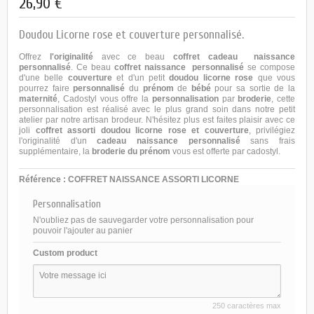
26,90 €
Doudou Licorne rose et couverture personnalisé.
Offrez
l'originalité
avec ce beau
coffret cadeau naissance
personnalisé
. Ce beau
coffret naissance
personnalisé
se compose
d'une belle
couverture
et d'un petit
doudou licorne rose
que vous
pourrez faire
personnalisé
du
prénom
de
bébé
pour sa sortie de la
maternité
,
Cadostyl
vous offre la
personnalisation
par
broderie
, cette
personnalisation est réalisé avec le plus grand soin dans notre petit
atelier par notre artisan brodeur. N'hésitez plus est faites plaisir avec ce
joli
coffret assorti doudou licorne rose et couverture
, privilégiez
l'originalité d'un
cadeau naissance personnalisé
sans frais
supplémentaire, la
broderie du prénom
vous est offerte par
cadostyl.
Référence :
COFFRET NAISSANCE ASSORTI LICORNE
Personnalisation
N'oubliez pas de sauvegarder votre personnalisation pour
pouvoir l'ajouter au panier
Custom product
250 caractères max