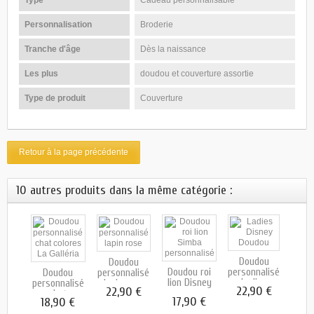
Personnalisation
Broderie
Tranche d'âge
Dès la naissance
Les plus
doudou et couverture assortie
Type de produit
Couverture
Retour à la page précédente
10 autres produits dans la même catégorie :
Doudou
ou
Doudou
Doudou roi
personnalisé
Do
alisé
Doudou
personnalisé
lion Disney
Ladies
Di
ey
personnalisé
lapin rose
22,90 €
 €
22,90 €
Disney
mi
chat
17,90 €
17
18,90 €
perso
colores...