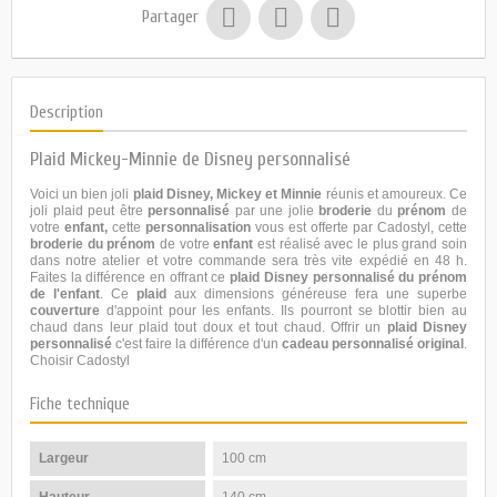
Partager
Description
Plaid Mickey-Minnie de Disney personnalisé
Voici un bien joli
plaid Disney, Mickey et Minnie
réunis et amoureux. Ce
joli plaid peut être
personnalisé
par une jolie
broderie
du
prénom
de
votre
enfant,
cette
personnalisation
vous est offerte par
Cadostyl
, cette
broderie du prénom
de votre
enfant
est réalisé avec le plus grand soin
dans notre atelier et votre commande sera très vite expédié en 48 h.
Faites la différence en offrant ce
plaid Disney personnalisé du prénom
de l'enfant
. Ce
plaid
aux dimensions généreuse fera une superbe
couverture
d'appoint pour les enfants. Ils pourront se blottir bien au
chaud dans leur plaid tout doux et tout chaud. Offrir un
plaid Disney
personnalisé
c'est faire la différence d'un
cadeau personnalisé original
.
Choisir
Cadostyl
Fiche technique
Largeur
100 cm
Hauteur
140 cm