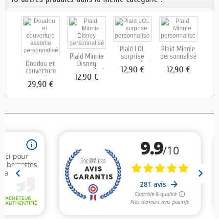
ickey
Plaid LOL
Plaid Minnie
alisé
Plaid Minnie
surprise
personnalisé
pers
Doudou et
Disney
personnalisé
Sp
 €
12,90 €
12,90 €
1
couverture
personnalisé
12,90 €
assortie...
29,90 €