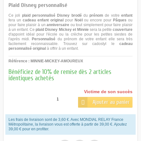
Plaid Disney personnalisé
Ce joli
plaid personnalisé Disney
brodé
du
prénom
de votre
enfant
fera un
cadeau
enfant original
pour
Noël
ou encore pour
Pâques
ou
pour faire plaisir à un
anniversaire
ou tout simplement pour faire plaisir
à un enfant. Ce
plaid Disney Mickey et Minnie
sera la petite
couverture
d'appoint idéal pour l'école ou la crèche pour les petites siestes de
l'après midi.
Personnalisé
du prénom de votre enfant elle sera très
facilement reconnaissable. Trouvez sur
cadostyl
le
cadeau
personnalisé original
à offrir à un enfant.
Référence :
MINNIE-MICKEY-AMOUREUX
Bénéficiez de 10% de remise dès 2 articles
identiques achetés
Victime de son succès
Ajouter au panier
Les frais de livraison sont de 3,60 €. Avec MONDIAL RELAY France
Métropolitaine, la livraison vous est offerte à partir de 39,00 €. Ajoutez
39,00 € pour en profiter.