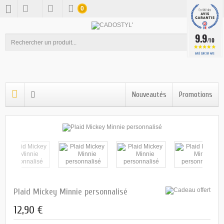
0
9.9
/10
OK
BASÉ SUR 281 AVIS
Nouveautés
Promotions
Plaid Mickey Minnie personnalisé
12,90 €