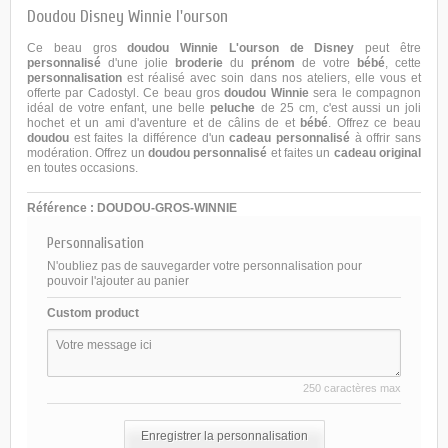
Doudou Disney Winnie l'ourson
Ce beau gros
doudou Winnie L'ourson de Disney
peut être
personnalisé
d'une jolie
broderie
du
prénom
de votre
bébé
, cette
personnalisation
est réalisé avec soin dans nos ateliers, elle vous et
offerte par
Cadostyl
. Ce beau gros
doudou Winnie
sera le compagnon
idéal de votre enfant, une belle
peluche
de 25 cm, c'est aussi un joli
hochet et un ami d'aventure et de câlins de et
bébé
. Offrez ce beau
doudou
est faites la différence d'un
cadeau personnalisé
à offrir sans
modération. Offrez un
doudou personnalisé
et faites un
cadeau original
en toutes occasions.
Référence :
DOUDOU-GROS-WINNIE
Personnalisation
N'oubliez pas de sauvegarder votre personnalisation pour
pouvoir l'ajouter au panier
Custom product
250 caractères max
Enregistrer la personnalisation