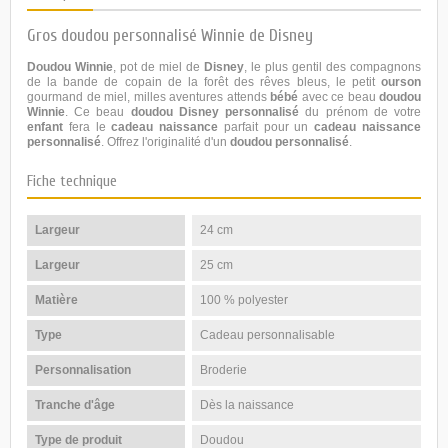
Gros doudou personnalisé Winnie de Disney
Doudou Winnie
, pot de miel de
Disney
, le plus gentil des compagnons
de la bande de copain de la forêt des rêves bleus, le petit
ourson
gourmand de miel, milles aventures attends
bébé
avec ce beau
doudou
Winnie
. Ce beau
doudou Disney personnalisé
du prénom de votre
enfant
fera le
cadeau naissance
parfait pour un
cadeau naissance
personnalisé
. Offrez l'originalité d'un
doudou
personnalisé
.
Fiche technique
Largeur
24 cm
Largeur
25 cm
Matière
100 % polyester
Type
Cadeau personnalisable
Personnalisation
Broderie
Tranche d'âge
Dès la naissance
Type de produit
Doudou