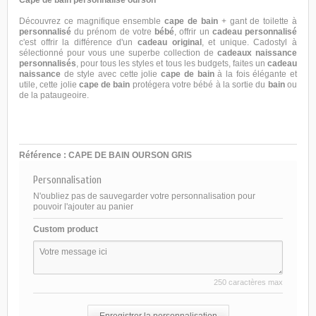
Découvrez ce magnifique ensemble
cape de bain
+ gant de toilette à
personnalisé
du prénom de votre
bébé
, offrir un
cadeau
personnalisé
c'est offrir la différence d'un
cadeau original
, et unique.
Cadostyl
à
sélectionné pour vous une superbe collection de
cadeaux naissance
personnalisés
, pour tous les styles et tous les budgets, faites un
cadeau
naissance
de style avec cette jolie
cape de bain
à la fois élégante et
utile, cette jolie
cape de bain
protégera votre bébé à la sortie du
bain
ou
de la pataugeoire.
Référence :
CAPE DE BAIN OURSON GRIS
Personnalisation
N'oubliez pas de sauvegarder votre personnalisation pour
pouvoir l'ajouter au panier
Custom product
250 caractères max
Enregistrer la personnalisation