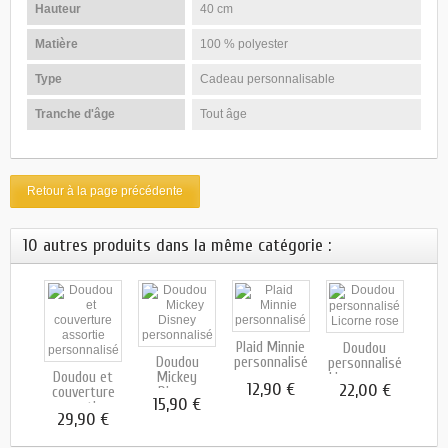
Hauteur
40 cm
Matière
100 % polyester
Type
Cadeau personnalisable
Tranche d'âge
Tout âge
Retour à la page précédente
10 autres produits dans la même catégorie :
Plaid Minnie
D
Doudou
Doudou
personnalisé
l
ou
personnalisé
Doudou et
Mickey
pers
alisé
Licorne rose
12,90 €
1
22,00 €
couverture
Disney
...
15,90 €
 €
assortie...
29,90 €