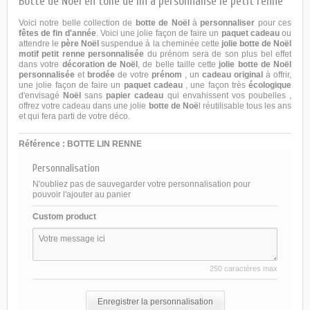
Botte de Noël en toile de lin à personnalisé le petit renne
Voici notre belle collection de
botte de Noël
à
personnaliser
pour ces
fêtes de fin d'année
. Voici une jolie façon de faire un
paquet cadeau
ou
attendre le
père Noël
suspendue à la cheminée cette
jolie botte de Noël
motif petit renne personnalisée
du prénom sera de son plus bel effet
dans votre
décoration de Noël
, de belle taille cette
jolie botte de Noël
personnalisée
et
brodée
de votre
prénom
, un
cadeau original
à offrir,
une jolie façon de faire un
paquet cadeau
, une façon très
écologique
d'envisagé
Noël
sans
papier cadeau
qui envahissent vos poubelles ,
offrez votre cadeau dans une jolie
botte de Noë
l réutilisable tous les ans
et qui fera parti de votre déco.
Référence :
BOTTE LIN RENNE
Personnalisation
N'oubliez pas de sauvegarder votre personnalisation pour
pouvoir l'ajouter au panier
Custom product
250 caractères max
Enregistrer la personnalisation