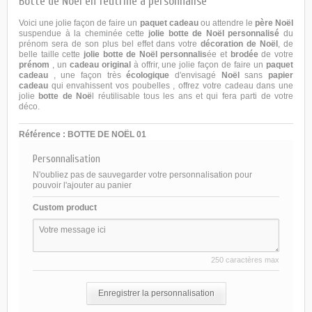
Botte de Noël en feutrine à personnalisé
Voici une jolie façon de faire un
paquet cadeau
ou attendre le
père Noël
suspendue à la cheminée cette
jolie botte de Noël personnalisé
du
prénom sera de son plus bel effet dans votre
décoration de Noël
, de
belle taille cette
jolie botte de Noël personnalis
ée et
brodée
de votre
prénom
, un
cadeau original
à offrir, une jolie façon de faire un
paquet
cadeau
, une façon très
écologique
d'envisagé
Noël
sans
papier
cadeau
qui envahissent vos poubelles , offrez votre cadeau dans une
jolie
botte de Noë
l réutilisable tous les ans et qui fera parti de votre
déco.
Référence :
BOTTE DE NOËL 01
Personnalisation
N'oubliez pas de sauvegarder votre personnalisation pour
pouvoir l'ajouter au panier
Custom product
250 caractères max
Enregistrer la personnalisation