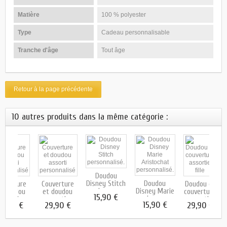
Matière
100 % polyester
Type
Cadeau personnalisable
Tranche d'âge
Tout âge
Retour à la page précédente
10 autres produits dans la même catégorie :
Doudou
Disney Stitch
Doudou
ouverture
Couverture
Doudou et
lange
Disney Marie
t doudou
et doudou
couverture
15,90 €
lange
ssorti...
assorti...
assortie
15,90 €
29,90 €
29,90 €
29,90 €
fille