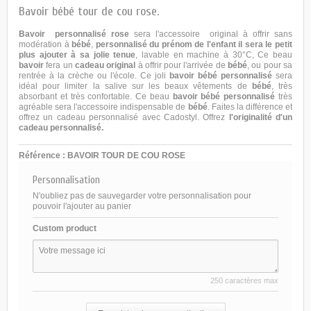
Bavoir bébé tour de cou rose.
Bavoir
personnalisé rose
sera l'accessoire original à offrir sans
modération à
bébé
,
personnalisé du prénom de l'enfant il sera le petit
plus ajouter à sa jolie tenue
, lavable en machine à 30°C, Ce beau
bavoir
fera un
cadeau original
à offrir pour l'arrivée de
bébé
, ou pour sa
rentrée à la crèche ou l'école. Ce joli
bavoir bébé personnalisé
sera
idéal pour limiter la salive sur les beaux vêtements de
bébé
, très
absorbant et très confortable. Ce beau
bavoir bébé personnalisé
très
agréable sera l'accessoire indispensable de
bébé
. Faites la différence et
offrez un cadeau personnalisé avec
Cadostyl
. Offrez
l'originalité d'un
cadeau personnalisé.
Référence :
BAVOIR TOUR DE COU ROSE
Personnalisation
N'oubliez pas de sauvegarder votre personnalisation pour
pouvoir l'ajouter au panier
Custom product
250 caractères max