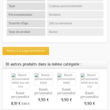
Type
Cadeau personnalisable
Personnalisation
Broderie
Tranche d'âge
Dès la naissance
Type de produit
Bavoir
Retour à la page précédente
10 autres produits dans la même catégorie :
Bavoir
Bavoir
bébé
Bavoir
personnalisé
personnalisé
Bavoir
B
cou...
personnalisé
bébé
bébé
personnalisé
pers
9,90 €
9,90 €
bébé tour
bébé tour
 €
8,91 €
9,90 €
9
9,90 €
de...
de...
ba