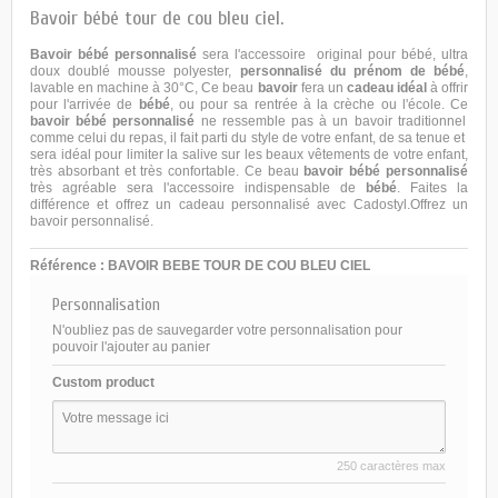
Bavoir bébé tour de cou bleu ciel.
Bavoir bébé
personnalisé
sera l'accessoire original pour bébé, ultra
doux doublé mousse polyester,
personnalisé du prénom de bébé
,
lavable en machine à 30°C, Ce beau
bavoir
fera un
cadeau idéal
à offrir
pour l'arrivée de
bébé
, ou pour sa rentrée à la crèche ou l'école. Ce
bavoir bébé personnalisé
ne ressemble pas à un bavoir traditionnel
comme celui du repas, il fait parti du style de votre enfant, de sa tenue et
sera idéal pour limiter la salive sur les beaux vêtements de votre enfant,
très absorbant et très confortable. Ce beau
bavoir bébé personnalisé
très agréable sera l'accessoire indispensable de
bébé
. Faites la
différence et offrez un cadeau personnalisé avec Cadostyl.Offrez un
bavoir personnalisé.
Référence :
BAVOIR BEBE TOUR DE COU BLEU CIEL
Personnalisation
N'oubliez pas de sauvegarder votre personnalisation pour
pouvoir l'ajouter au panier
Custom product
250 caractères max