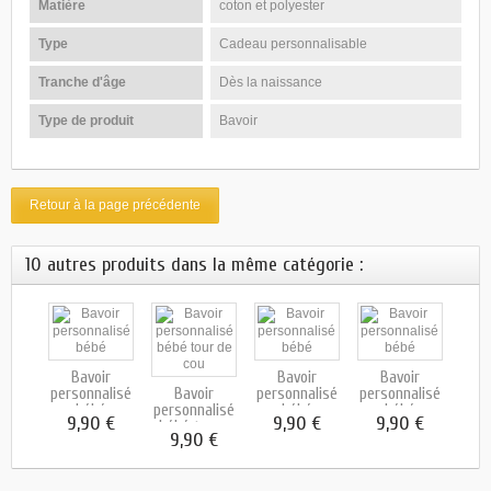
Matière
coton et polyester
Type
Cadeau personnalisable
Tranche d'âge
Dès la naissance
Type de produit
Bavoir
Retour à la page précédente
10 autres produits dans la même catégorie :
Bavoir
Bavoir
Bavoir
ir
personnalisé
Bavoir
personnalisé
personnalisé
B
alisé
bébé
personnalisé
bébé
bébé
pers
9,90 €
9,90 €
9,90 €
our
bébé tour...
 €
9,90 €
9
.
ba