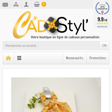
0
9.9
/10
BASÉ SUR 281 AVIS
OK
Nouveautés
Promotions