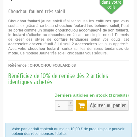
Chouchou foulard très soleil
Chouchou foulard jaune soleil
réaliser toutes les
coiffures
que vous
souhaitez grâce à ce beau
chouchou foulard
très
bohème soleil
, Peut
se porter comme un simple
chouchou ou accompagné de son foulard
,
le
foulard
s’attache au
chouchou
en faisant un simple nœud. Permets
de créer des styles de
coiffure tendances
selon vos goûts, cet
accessoire cheveu
réunit à lui seul 2
accessoires
les plus apprécié.
Avec votre
chouchou foulard
surfez sur les dernières
tendances de
mode
. Ce modèle Jaune très soleil chic saura vous séduire.
Référence :
CHOUCHOU FOULARD 08
Bénéficiez de 10% de remise dès 2 articles
identiques achetés
Derniers articles en stock
(3 produits)
Ajouter au panier
Votre panier doit contenir au moins 10,00 € de produits pour pouvoir
obtenir des récompenses fidélité.