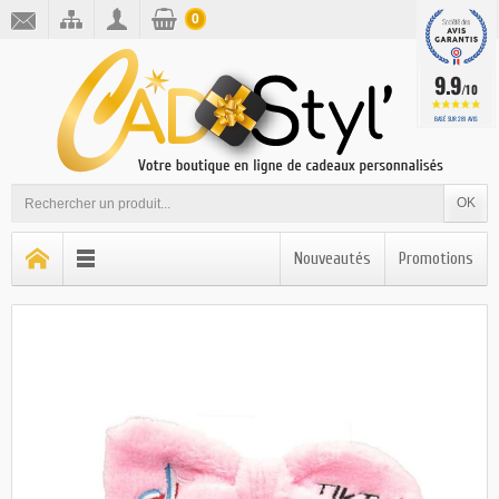
0
9.9
/10
BASÉ SUR 281 AVIS
OK
Nouveautés
Promotions