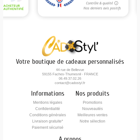
Votre boutique de cadeaux personnalisés
44 rue de Bellevue
59155 Faches-Thumesnil - FRANCE
06.49.37.02.26
contact@cadostyl.fr
Informations
Nos produits
Mentions légales
Promotions
Confidentialité
Nouveautés
Conditions générales
Meilleures ventes
Livraison gratuite*
Notre sélection
Paiement sécurisé
A propos