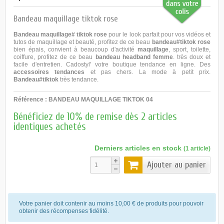
Bandeau maquillage tiktok rose
Bandeau maquillage# tiktok rose
pour le look parfait pour vos vidéos et
tutos de maquillage et beauté, profitez de ce beau
bandeau#tiktok rose
bien épais, convient à beaucoup d'activité
maquillage
, sport, toilette,
coiffure, profitez de ce beau
bandeau headband femme
. très doux et
facile d'entretien.
Cadostyl'
votre boutique tendance en ligne. Des
accessoires tendances
et pas chers. La mode à petit prix.
Bandeau#tiktok
très tendance.
Référence :
BANDEAU MAQUILLAGE TIKTOK 04
Bénéficiez de 10% de remise dès 2 articles
identiques achetés
Derniers articles en stock
(1 article)
Ajouter au panier
Votre panier doit contenir au moins 10,00 € de produits pour pouvoir
obtenir des récompenses fidélité.