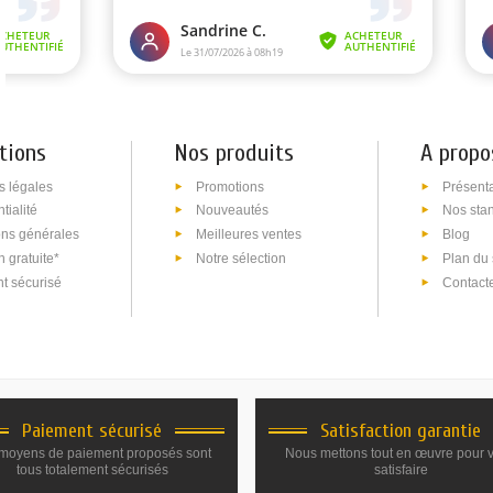
tions
Nos produits
A propo
s légales
Promotions
Présent
tialité
Nouveautés
Nos sta
ons générales
Meilleures ventes
Blog
n gratuite*
Notre sélection
Plan du 
t sécurisé
Contact
Paiement sécurisé
Satisfaction garantie
moyens de paiement proposés sont
Nous mettons tout en œuvre pour 
tous totalement sécurisés
satisfaire