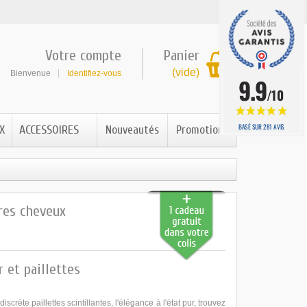
Votre compte
Panier
0
(vide)
Bienvenue
Identifiez-vous
9.9
/10
BASÉ SUR 281 AVIS
X
ACCESSOIRES
Nouveautés
Promotions
res cheveux
 et paillettes
discrète paillettes scintillantes, l'élégance à l'état pur, trouvez