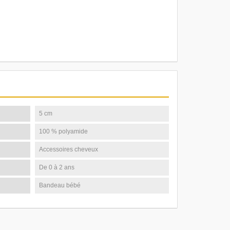
5 cm
100 % polyamide
Accessoires cheveux
De 0 à 2 ans
Bandeau bébé