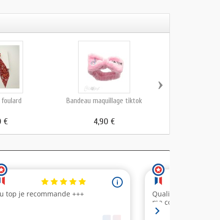
›
 foulard
Bandeau maquillage tiktok
Bandeau maq
0 €
4,90 €
4,90 