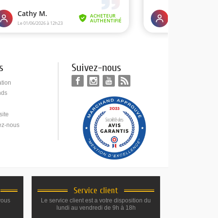
s
Suivez-nous
ation
nds
site
ez-nous
Service client
vous
Le service client est a votre disposition du
lundi au vendredi de 9h à 18h