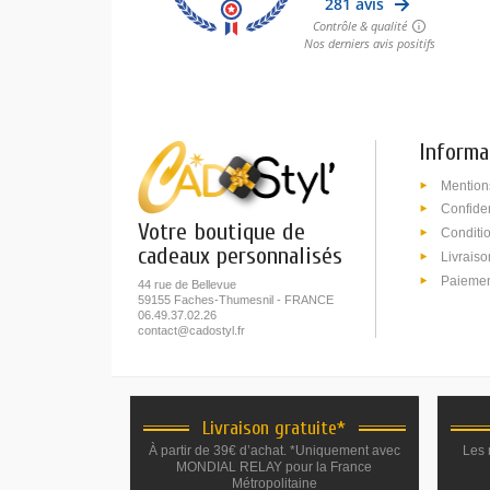
Informa
Mention
Confiden
Votre boutique de
Conditi
cadeaux personnalisés
Livraiso
Paiemen
44 rue de Bellevue
59155 Faches-Thumesnil - FRANCE
06.49.37.02.26
contact@cadostyl.fr
Livraison gratuite*
À partir de 39€ d’achat. *Uniquement avec
Les 
MONDIAL RELAY pour la France
Métropolitaine